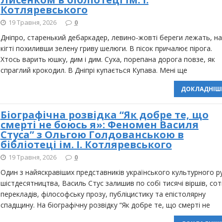
Котляревського
19 Травня, 2026
0
Дніпро, старенький дебаркадер, левино-жовті береги лежать, на
кігті похиливши зелену гриву шелюги. В пісок причалює пірога.
Хтось варить юшку, дим і дим. Суха, порепана дорога повзе, як
спраглий крокодил. В Дніпрі купається Купава. Мені ще
ДОКЛАДНІШ
Біографічна розвідка “Як добре те, що
смерті не боюсь я»: Феномен Василя
Стуса” з Ольгою Голдованською в
бібліотеці ім. І. Котляревського
19 Травня, 2026
0
Один з найяскравіших представників українського культурного р
шістдесятництва, Василь Стус залишив по собі тисячі віршів, сот
перекладів, філософську прозу, публіцистику та епістолярну
спадщину. На біографічну розвідку “Як добре те, що смерті не