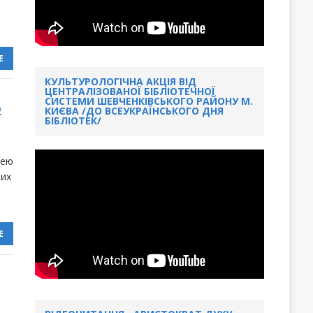
Е
КУЛЬТУРОЛОГІЧНА АКЦІЯ ВІД
ЦЕНТРАЛІЗОВАНОЇ БІБЛІОТЕЧНОЇ
СИСТЕМИ ШЕВЧЕНКІВСЬКОГО РАЙОНУ М.
о
КИЄВА /ДО ВСЕУКРАЇНСЬКОГО ДНЯ
БІБЛІОТЕК/
нею
ших
Е