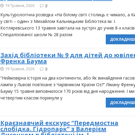
19 Травня, 2026
0
Культурологічна розвідка «На білому світі столиць є чимало, а К
у світі – один» з Михайлом Кальницьким Бібліотека ім. І.
Котляревського 13 травня завітала на зустріч до учнів 8-х класів
Спеціалізованої школи № 28 разом
ДОКЛАДНІШ
Захід бібліотеки № 9 для дітей до ювіл
Френка Баума
19 Травня, 2026
0
“Неймовірна історія на два континенти, або Як винайдення гасов
лампи у Львові пов’язане з Чарівником Країни Оз?” Ліману Френк
Бауму 15 травня виповнилося 170 років від дня народження. І ми
четвертим класом поринули у
ДОКЛАДНІШ
Краєзнавчий екскурс “Передмостна
слобідка. Гідропарк” з Валерієм
Лисенком в бібліотеці ім. І.