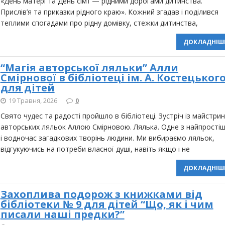
«День матері та День сім’ї — рідними дорогами дитинства.
Прислів’я та приказки рідного краю». Кожний згадав і поділився
теплими спогадами про рідну домівку, стежки дитинства,
ДОКЛАДНІШ
“Магія авторської ляльки” Алли
Смірнової в бібліотеці ім. А. Костецьког
для дітей
19 Травня, 2026
0
Свято чудес та радості пройшло в бібліотеці. Зустріч із майстри
авторських ляльок Аллою Смірновою. Лялька. Одне з найпрості
і водночас загадкових творінь людини. Ми вибираємо ляльок,
відгукуючись на потреби власної душі, навіть якщо і не
ДОКЛАДНІШ
Захоплива подорож з книжками від
бібліотеки № 9 для дітей “Що, як і чим
писали наші предки?”