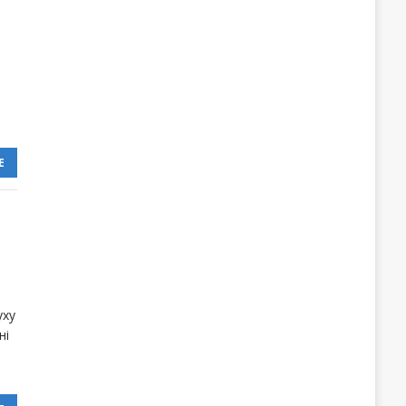
Е
уху
ні