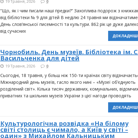
19 Травня, 2026
0
“Що, як і чим писали наші предки?” Захоплива подорож з книжка
від бібліотеки № 9 для дітей В неділю 24 травня ми відзначатим
День слов’янської писемності та культури. 862 рік це дуже далек
від сучасних
ДОКЛАДНІШ
Чорнобиль. День музеїв. Бібліотека ім. С
Васильченка для дітей
19 Травня, 2026
0
Cьогодні, 18 травня, у більш ніж 150-ти країнах світу відзначаєть
Міжнародний день музеїв, гасло якого нині – «Музеї об’єднують
розділений світ». Кілька тисяч державних, комунальних, відомчих
приватних та шкільних музеїв України з цієї нагоди проводять
ДОКЛАДНІШ
Культурологічна розвідка «На білому
світі столиць є чимало, а Київ у світі –
один» з Михайлом Кальницьким