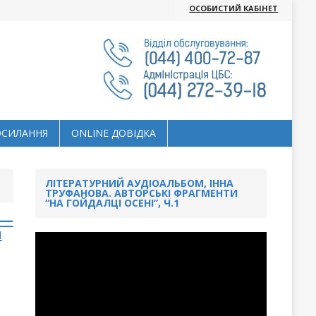
ОСОБИСТИЙ КАБІНЕТ
ОСИЛАННЯ
ОNLINE ДОВІДКА
ЛІТЕРАТУРНИЙ АУДІОАЛЬБОМ, ІННА
ТРУФАНОВА. АВТОРСЬКІ ФРАГМЕНТИ
“НА ГОЙДАЛЦІ ОСЕНІ”, Ч.1
 —
я