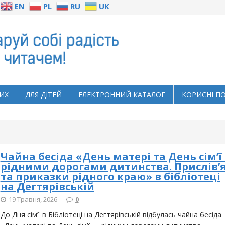
EN
PL
RU
UK
ИХ
ДЛЯ ДІТЕЙ
ЕЛЕКТРОННИЙ КАТАЛОГ
КОРИСНІ П
Чайна бесіда «День матері та День сім’ї
рідними дорогами дитинства. Прислів’
та приказки рідного краю» в бібліотеці
на Дегтярівській
19 Травня, 2026
0
До Дня сім’ї в Бібліотеці на Дегтярівській відбулась чайна бесіда