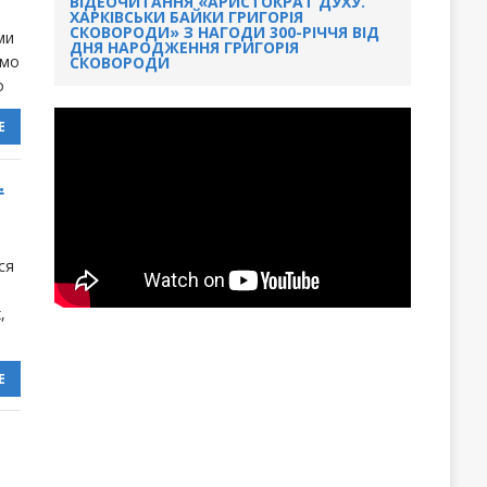
ВІДЕОЧИТАННЯ «АРИСТОКРАТ ДУХУ.
ХАРКІВСЬКИ БАЙКИ ГРИГОРІЯ
СКОВОРОДИ» З НАГОДИ 300-РІЧЧЯ ВІД
ми
ДНЯ НАРОДЖЕННЯ ГРИГОРІЯ
емо
СКОВОРОДИ
о
Е
.
ся
,
Е