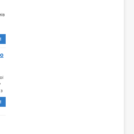
иїв
Е
ею
ої
у
 з
Е