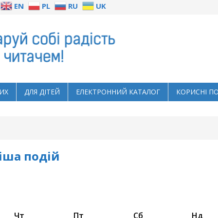
EN
PL
RU
UK
ИХ
ДЛЯ ДІТЕЙ
ЕЛЕКТРОННИЙ КАТАЛОГ
КОРИСНІ П
іша подій
Четвер
П’ятниця
Субота
Нед
Чт
Пт
Сб
Нд