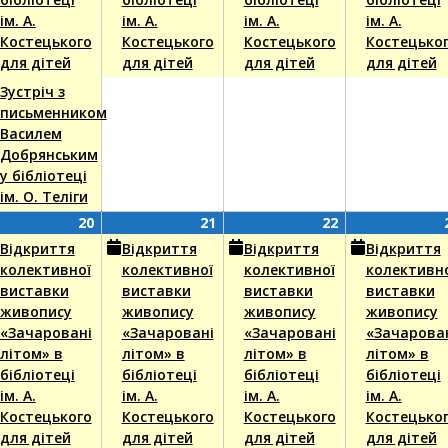
ім. А.
ім. А.
ім. А.
ім. А.
Костецького
Костецького
Костецького
Костецько
для дітей
для дітей
для дітей
для дітей
Зустріч з
письменником
Василем
Добрянським
у бібліотеці
ім. О. Теліги
20
(1
21
(1
22
(1
20
21
22
пня,
nt)
Серпня,
event)
Серпня,
event)
Серпня,
event)
Відкриття
Відкриття
Відкриття
Відкриття
6
2026
2026
2026
колективної
колективної
колективної
колективн
виставки
виставки
виставки
виставки
живопису
живопису
живопису
живопису
«Зачаровані
«Зачаровані
«Зачаровані
«Зачарова
літом» в
літом» в
літом» в
літом» в
бібліотеці
бібліотеці
бібліотеці
бібліотеці
ім. А.
ім. А.
ім. А.
ім. А.
Костецького
Костецького
Костецького
Костецько
для дітей
для дітей
для дітей
для дітей