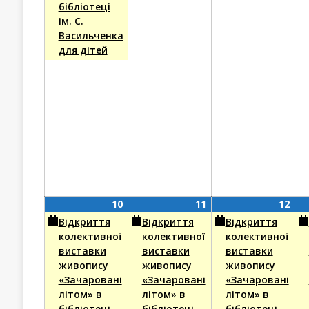
бібліотеці
ім. С.
Васильченка
для дітей
10
(1
11
(1
12
(1
10
11
12
Серпня,
event)
Серпня,
event)
Сер
eve
Відкриття
Відкриття
Відкриття
2026
2026
202
колективної
колективної
колективної
виставки
виставки
виставки
живопису
живопису
живопису
«Зачаровані
«Зачаровані
«Зачаровані
літом» в
літом» в
літом» в
бібліотеці
бібліотеці
бібліотеці