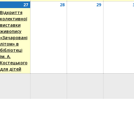
27
(1
28
29
27
28
29
пня,
nt)
Серпня,
event)
Серпня,
Серпня,
Відкриття
6
2026
2026
2026
колективної
виставки
живопису
«Зачаровані
літом» в
бібліотеці
ім. А.
Костецького
для дітей