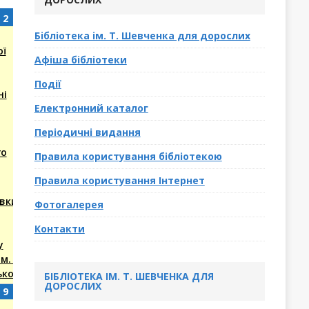
2
(2
2
Серпня,
events)
Бібліотека ім. Т. Шевченка для дорослих
2026
ої
Афіша бібліотеки
Події
ні
Електронний каталог
Періодичні видання
го
Правила користування бібліотекою
Правила користування Інтернет
вки
Фотогалерея
Контакти
у
м. І.
ького
БІБЛІОТЕКА ІМ. Т. ШЕВЧЕНКА ДЛЯ
ДОРОСЛИХ
9
(1
9
Серпня,
event)