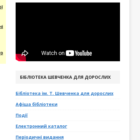
2026
ої
ні
го
БІБЛІОТЕКА ШЕВЧЕНКА ДЛЯ ДОРОСЛИХ
Бібліотека ім. Т. Шевченка для дорослих
Афіша бібліотеки
Події
Електронний каталог
Періодичні видання