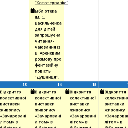
“Кототерпапію”
Бібліотека
ім. С.
Васильченка
для дітей
запрошуєна
читання-
чаювання із
В. Аренєвим і
розмову про
фентезійну
повість
“Душниця”.
13
(2
14
(1
15
(1
13
14
15
пня,
nt)
Серпня,
events)
Серпня,
event)
Серпня,
event)
Відкриття
Відкриття
Відкриття
Відкриття
6
2026
2026
2026
колективної
колективної
колективної
колективн
виставки
виставки
виставки
виставки
живопису
живопису
живопису
живопису
«Зачаровані
«Зачаровані
«Зачаровані
«Зачарова
літом» в
літом» в
літом» в
літом» в
бібліотеці
бібліотеці
бібліотеці
бібліотеці