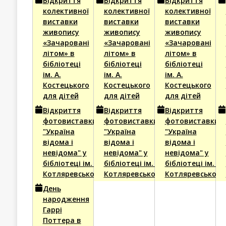
Відкриття
Відкриття
Відкриття
2026
2026
202
колективної
колективної
колективної
виставки
виставки
виставки
живопису
живопису
живопису
«Зачаровані
«Зачаровані
«Зачаровані
літом» в
літом» в
літом» в
бібліотеці
бібліотеці
бібліотеці
ім. А.
ім. А.
ім. А.
Костецького
Костецького
Костецького
для дітей
для дітей
для дітей
Відкриття
Відкриття
Відкриття
фотовиставки
фотовиставки
фотовиставки
"Україна
"Україна
"Україна
відома і
відома і
відома і
невідома" у
невідома" у
невідома" у
бібліотеці ім. І.
бібліотеці ім. І.
бібліотеці ім. І.
Котляревського
Котляревського
Котляревського
День
народження
Гаррі
Поттера в