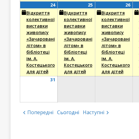
24
(1
25
(1
26
(1
24
25
26
Серпня,
event)
Серпня,
event)
Сер
eve
Відкриття
Відкриття
Відкриття
2026
2026
202
колективної
колективної
колективної
виставки
виставки
виставки
живопису
живопису
живопису
«Зачаровані
«Зачаровані
«Зачаровані
літом» в
літом» в
літом» в
бібліотеці
бібліотеці
бібліотеці
ім. А.
ім. А.
ім. А.
Костецького
Костецького
Костецького
для дітей
для дітей
для дітей
31
31
Серпня,
2026
Попередні
Сьогодні
Наступні