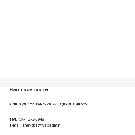
Наші контакти
Київ, вул. Стрітенська, 4/13 (вхід із двору)
тел.: (044) 272-39-І8
e-mail: shevcbs@webadmin