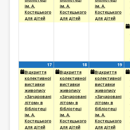
ім. А.
ім. А.
ім. А.
Костецького
Костецького
Костецького
для дітей
для дітей
для дітей
17
(1
18
(1
19
(1
17
18
19
Серпня,
event)
Серпня,
event)
Сер
eve
Відкриття
Відкриття
Відкриття
2026
2026
202
колективної
колективної
колективної
виставки
виставки
виставки
живопису
живопису
живопису
«Зачаровані
«Зачаровані
«Зачаровані
літом» в
літом» в
літом» в
бібліотеці
бібліотеці
бібліотеці
ім. А.
ім. А.
ім. А.
Костецького
Костецького
Костецького
для дітей
для дітей
для дітей