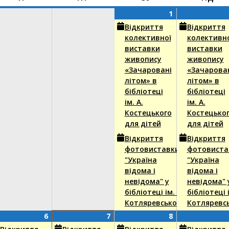
1
(2
1
Серпня,
events)
Відкриття
Відкриття
2026
колективної
колективн
виставки
виставки
живопису
живопису
«Зачаровані
«Зачарова
літом» в
літом» в
бібліотеці
бібліотеці
ім. А.
ім. А.
Костецького
Костецько
для дітей
для дітей
Відкриття
Відкриття
фотовиставки
фотовиста
"Україна
"Україна
відома і
відома і
невідома" у
невідома" 
бібліотеці ім. І.
бібліотеці і
Котляревського
Котляревс
6
(2
7
(4
8
(2
6
7
8
пня,
nts)
Серпня,
events)
Серпня,
events)
Серпня,
events)