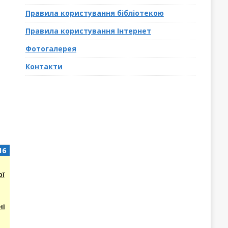
Правила користування бібліотекою
Правила користування Інтернет
Фотогалерея
Контакти
16
(1
16
Серпня,
event)
2026
ої
ні