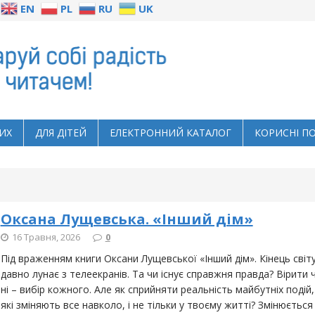
EN
PL
RU
UK
ИХ
ДЛЯ ДІТЕЙ
ЕЛЕКТРОННИЙ КАТАЛОГ
КОРИСНІ П
Оксана Лущевська. «Інший дім»
16 Травня, 2026
0
Під враженням книги Оксани Лущевської «Інший дім». Кінець світ
давно лунає з телеекранів. Та чи існує справжня правда? Вірити 
ні – вибір кожного. Але як сприйняти реальність майбутніх подій,
які зміняють все навколо, і не тільки у твоєму житті? Змінюється