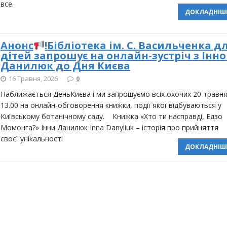
все.
ДОКЛАДНІШ
Анонс
!Бібліотека ім. С. Васильченка д
дітей запрошує на онлайн-зустріч з Інн
Данилюк до Дня Києва
16 Травня, 2026
0
Наближається ДеньКиєва і ми запрошуємо всіх охочих 20 травня
13.00 на онлайн-обговорення книжки, події якої відбуваються у
Київському ботанічному саду. Книжка «Хто ти насправді, Едзо
Момонга?» Інни Данилюк Inna Danyliuk – історія про прийняття
своєї унікальності
ДОКЛАДНІШ