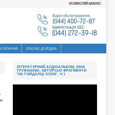
ОСОБИСТИЙ КАБІНЕТ
ОСИЛАННЯ
ОNLINE ДОВІДКА
ЛІТЕРАТУРНИЙ АУДІОАЛЬБОМ, ІННА
ТРУФАНОВА. АВТОРСЬКІ ФРАГМЕНТИ
“НА ГОЙДАЛЦІ ОСЕНІ”, Ч.1
у
чи