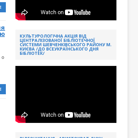
Е
ля
ою
КУЛЬТУРОЛОГІЧНА АКЦІЯ ВІД
ЦЕНТРАЛІЗОВАНОЇ БІБЛІОТЕЧНОЇ
СИСТЕМИ ШЕВЧЕНКІВСЬКОГО РАЙОНУ М.
КИЄВА /ДО ВСЕУКРАЇНСЬКОГО ДНЯ
БІБЛІОТЕК/
 о
Е