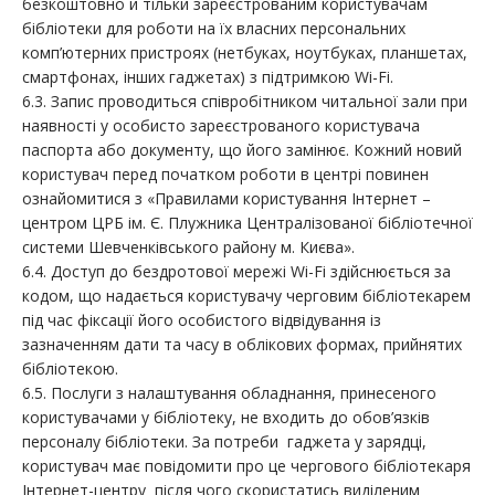
безкоштовно й тільки зареєстрованим користувачам
бібліотеки для роботи на їх власних персональних
комп’ютерних пристроях (нетбуках, ноутбуках, планшетах,
смартфонах, інших гаджетах) з підтримкою Wi-Fi.
6.3. Запис проводиться співробітником читальної зали при
наявності у особисто зареєстрованого користувача
паспорта або документу, що його замінює. Кожний новий
користувач перед початком роботи в центрі повинен
ознайомитися з «Правилами користування Інтернет –
центром ЦРБ ім. Є. Плужника Централізованої бібліотечної
системи Шевченківського району м. Києва».
6.4. Доступ до бездротової мережі Wi-Fi здійснюється за
кодом, що надається користувачу черговим бібліотекарем
під час фіксації його особистого відвідування із
зазначенням дати та часу в облікових формах, прийнятих
бібліотекою.
6.5. Послуги з налаштування обладнання, принесеного
користувачами у бібліотеку, не входить до обов’язків
персоналу бібліотеки. За потреби гаджета у зарядці,
користувач має повідомити про це чергового бібліотекаря
Інтернет-центру після чого скористатись виділеним