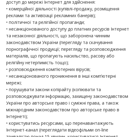
доступ до мережі Інтернет для здійснення:
• комерційної діяльності (купівлі-продажу, розміщення
реклами та активізації рекламних банерів);
• політичної та релігійної пропаганди;
• несанкціонованого доступу до платних ресурсів Інтернет
та незаконної діяльності, що заборонена чинним
законодавством України (перегляду та скачування
порнографічної продукції; перегляду та розповсюдження
матеріалів, що пропагують насильство, расову або
релігійну нетерпимість тощо);
• розповсюдження комп’ютерних вірусів;
• несанкціонованого проникнення в інші комп’ютерні
мережі;
• порушувати закони копірайту (копіювати та
розповсюджувати інформацію, захищену законодавством
України про авторське право і суміжні права, а також
міжнародним законодавством про авторське право в
Інтернеті);
• користуватись ресурсами, що перенавантажують
Інтернет-канал (переглядати відеофільми on-line
тривалістю понад 15 хвилин, користуватися Інтернет-