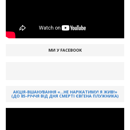
МИ У FACEBOOK
АКЦІЯ-ВШАНУВАННЯ «…НЕ НАРІКАТИМУ! Я ЖИВ!»
(ДО 85-РІЧЧЯ ВІД ДНЯ СМЕРТІ ЄВГЕНА ПЛУЖНИКА)