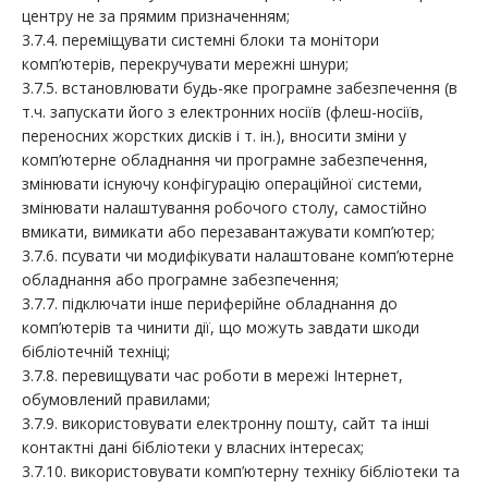
центру не за прямим призначенням;
3.7.4. переміщувати системні блоки та монітори
комп’ютерів, перекручувати мережні шнури;
3.7.5. встановлювати будь-яке програмне забезпечення (в
т.ч. запускати його з електронних носіїв (флеш-носіїв,
переносних жорстких дисків і т. ін.), вносити зміни у
комп’ютерне обладнання чи програмне забезпечення,
змінювати існуючу конфігурацію операційної системи,
змінювати налаштування робочого столу, самостійно
вмикати, вимикати або перезавантажувати комп’ютер;
3.7.6. псувати чи модифікувати налаштоване комп’ютерне
обладнання або програмне забезпечення;
3.7.7. підключати інше периферійне обладнання до
комп’ютерів та чинити дії, що можуть завдати шкоди
бібліотечній техніці;
3.7.8. перевищувати час роботи в мережі Інтернет,
обумовлений правилами;
3.7.9. використовувати електронну пошту, сайт та інші
контактні дані бібліотеки у власних інтересах;
3.7.10. використовувати комп’ютерну техніку бібліотеки та