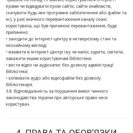
іграми чи відвідувати ігрові сайти, сайти знайомств,
скачувати будь-яке програмне забезпечення або файли та
ін.); у разі значного перевантаження каналу сеанс
користувача, що був причиною перевантаження, буде
припинено;
• заходити до Інтернет-центру в нетверезому стані та
неохайному вигляді;
• вживати в Інтернет-центрі їжу чи напої, курити, смітити,
заважати іншим користувачам бібліотеки;
• вести відео чи аудіозапис без дозволу адміністрації
бібліотеки;
• копіювати аудіо або відеофайли без дозволу
бібліотекаря.
3.8. Відповідальність за порушення вимог чинного
законодавства України про авторське право несе
користувач.
4. ПРАВА ТА ОБОВ’ЯЗКИ