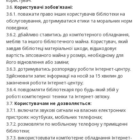
користувач.
3.6.
Користувачі зобов’язані:
3.6.1. поважати право інших користувачів бібліотеки на
обслуговування, дотримуватися етики та моральних норм
поведінки;
3.6.2. дбайливо ставитись до комп’ютерного обладнання,
меблів та іншого бібліотечного майна. Користувач, який
завдав бібліотеці матеріальної шкоди, відшкодовує
вартість зіпсованого майна у розмірі, необхідному для
його відновлення або заміни;
3.6.3. дотримуватись розпорядку роботи Інтернет-центру.
Здійснювати запис інформації на носій за 15 хвилин до
закінчення роботи Інтернет-центру;
3.6.4. повідомляти бібліотекаря про будь-який збій у
роботі комп’ютерної техніки та Інтернет-зв’язку.
3.7.
Користувачам не дозволяється:
3.7.1. включати звукові сигнали на власних електронних
пристроях: ноутбуках, мобільних телефонах;
3.7.2. розмовляти по мобільному телефону у приміщенні
бібліотеки;
3.7.3. використовувати комп’ютерне обладнання Інтернет-