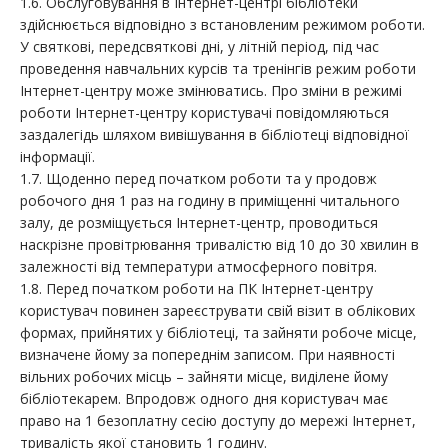
1.6. Обслуговування в Інтернет-центрі бібліотеки
здійснюється відповідно з встановленим режимом роботи.
У святкові, передсвяткові дні, у літній період, під час
проведення навчальних курсів та тренінгів режим роботи
Інтернет-центру може змінюватись. Про зміни в режимі
роботи Інтернет-центру користувачі повідомляються
заздалегідь шляхом вивішування в бібліотеці відповідної
інформації.
1.7. Щоденно перед початком роботи та у продовж
робочого дня 1 раз на годину в приміщенні читального
залу, де розміщується Інтернет-центр, проводиться
наскрізне провітрювання тривалістю від 10 до 30 хвилин в
залежності від температури атмосферного повітря.
1.8. Перед початком роботи на ПК Інтернет-центру
користувач повинен зареєструвати свій візит в облікових
формах, прийнятих у бібліотеці, та зайняти робоче місце,
визначене йому за попереднім записом. При наявності
вільних робочих місць – зайняти місце, виділене йому
бібліотекарем. Впродовж одного дня користувач має
право на 1 безоплатну сесію доступу до мережі Інтернет,
тривалість якої становить 1 годину.