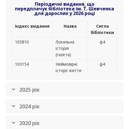
Періодичні видання,
що
передплачує
бібліотека ім. Т. Шевченка
для дорослих у
2026 році
Індекс
видання
Назва
Сигла
бібліотеки
105810
Локальна
ф4
історія
(газета)
103154
Неймовірні
ф4
історії життя
2025 рік
2024 рік
2020 рік