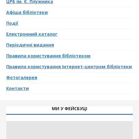
ЦРБ ім. Є. Плужника
Афiша бібліотеки
Події
Електронний каталог
Перiодичнi видання
Правила користування бібліотекою
Правила користування Інтернет-центром бібліотеки
Фотогалерея
Контакти
МИ У ФЕЙСБУЦІ