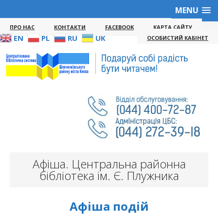
MENU
ПРО НАС
КОНТАКТИ
FACEBOOK
КАРТА САЙТУ
EN
PL
RU
UK
ОСОБИСТИЙ КАБІНЕТ
Афіша. Центральна районна
бібліотека ім. Є. Плужника
Афіша подій