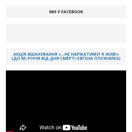
МИ У FACEBOOK
АКЦІЯ-ВШАНУВАННЯ «…НЕ НАРІКАТИМУ! Я ЖИВ!»
(ДО 85-РІЧЧЯ ВІД ДНЯ СМЕРТІ ЄВГЕНА ПЛУЖНИКА)