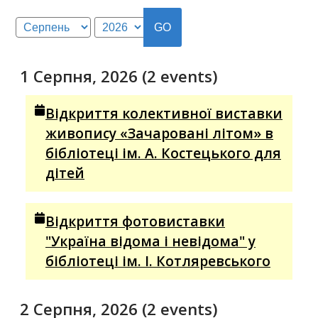
Month
Year
1 Серпня, 2026
(2 events)
Відкриття колективної виставки
живопису «Зачаровані літом» в
бібліотеці ім. А. Костецького для
дітей
Відкриття фотовиставки
"Україна відома і невідома" у
бібліотеці ім. І. Котляревського
2 Серпня, 2026
(2 events)