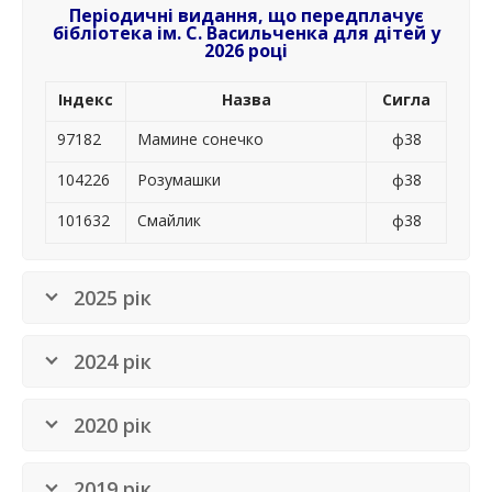
Періодичні видання,
що передплачує
бібліотека ім. С. Васильченка для дітей
у
2026 році
Індекс
Назва
Сигла
97182
Мамине сонечко
ф38
104226
Розумашки
ф38
101632
Смайлик
ф38
2025 рік
2024 рік
2020 рік
2019 рік