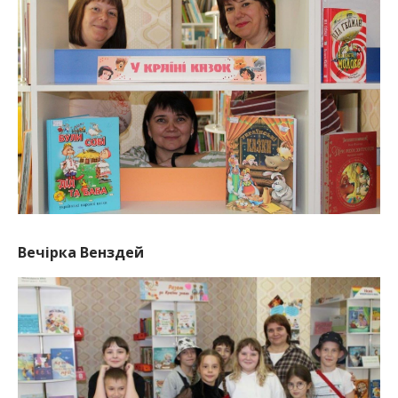
Вечірка Венздей