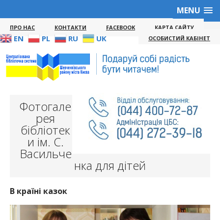
MENU
ПРО НАС
КОНТАКТИ
FACEBOOK
КАРТА САЙТУ
EN
PL
RU
UK
ОСОБИСТИЙ КАБІНЕТ
Фотогале
рея
бібліотек
и ім. С.
Васильче
нка для дітей
В країні казок