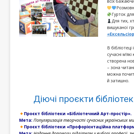
всіх бажаючи
Розмовн
Гурток дл
Для тих, х
вишуканої гр
«Ексельсіор
В бібліотеці 
сучасні м’як
створена нов
– зона читан
можна почита
й затишно.
Діючі проєкти бібліотек
Проєкт бібліотеки «Бібліотечний Арт-простір».
Мета:
Популяризація творчості сучасних українських м
Проєкт бібліотеки «Профорієнтаційна платфор
Мета:
Надання допомоги підліткам у виборі професії, з