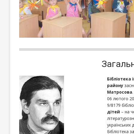
Загаль
Бібліотека 
району
засно
Матросова
.
06 лютого 202
9/8179 біблі
дітей
– на ч
літературозн
українських д
Бібліотека з