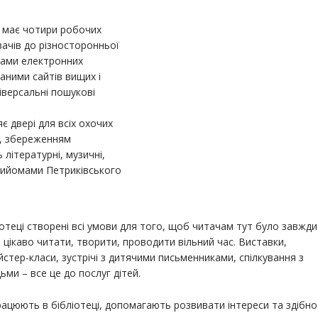
ів має чотири робочих
ачів до різносторонньої
гами електронних
даними сайтів вищих і
іверсальні пошукові
 двері для всіх охочих
и, збереженням
літературні, музичні,
прийомами Петриківського
іотеці створені всі умови для того, щоб читачам тут було завжди
цікаво читати, творити, проводити вільний час. Виставки,
йстер-класи, зустрічі з дитячими письменниками, спілкування з
ьми – все це до послуг дітей.
працюють в бібліотеці, допомагають розвивати інтереси та здібно