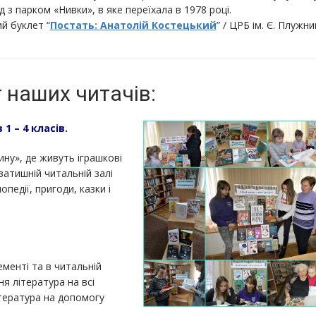
д з парком «Нивки», в яке переїхала в 1978 році.
й буклет “
Постать: Анатолій Костецький
” / ЦРБ ім. Є. Плужни
 наших читачів:
1 – 4 класів.
ну», де живуть іграшкові
 затишній читальній залі
опедії, пригоди, казки і
ементі та в читальній
я література на всі
ітература на допомогу