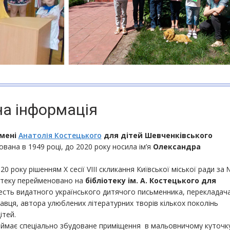
на інформація
імені
Анатолія Костецького
для дітей Шевченківського
вана в 1949 році, до 2020 року носила ім’я
Олександра
0 року рішенням Х сесії VІІІ скликання Київської міської ради за 
отеку перейменовано на
бібліотеку ім. А. Костецького для
есть видатного українського дитячого письменника, перекладача
авця, автора улюблених літературних творів кількох поколінь
ітей.
аймає спеціально збудоване приміщення в мальовничому куточк