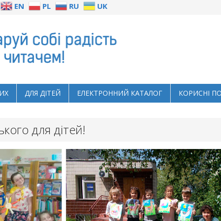
EN
PL
RU
UK
ИХ
ДЛЯ ДІТЕЙ
ЕЛЕКТРОННИЙ КАТАЛОГ
КОРИСНІ П
цького для дітей!