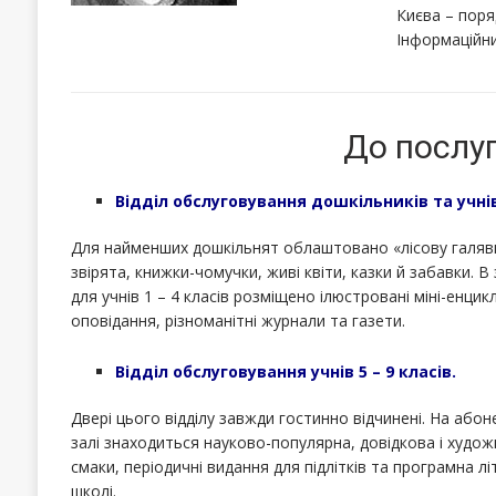
Києва – поря
Інформаційни
До послуг
Відділ обслуговування дошкільників та учнів 
Для найменших дошкільнят облаштовано «лісову галяви
звірята, книжки-чомучки, живі квіти, казки й забавки. В
для учнів 1 – 4 класів розміщено ілюстровані міні-енцикл
оповідання, різноманітні журнали та газети.
Відділ обслуговування учнів 5 – 9 класів.
Двері цього відділу завжди гостинно відчинені. На абон
залі знаходиться науково-популярна, довідкова і художн
смаки, періодичні видання для підлітків та програмна л
школі.