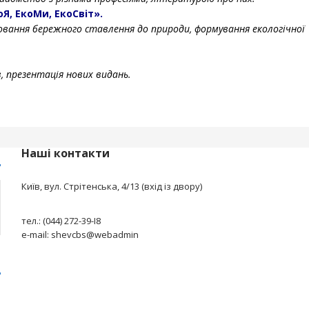
Я, ЕкоМи, ЕкоСвіт».
ховання бережного ставлення до природи, формування екологічної
в, презентація нових видань.
Наші контакти
Київ, вул. Стрітенська, 4/13 (вхід із двору)
тел.: (044) 272-39-І8
e-mail: shevcbs@webadmin