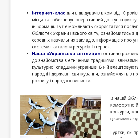
Інтернет-клас
для відвідувачів віком від 10 рок
місця та забезпечує оперативний доступ користув
інформації. Тут є можливість скористатися послу
бібліотек України і всього світу, ознайомитись з 
середніх навчальних закладів, інформацією про ун
системи і каталоги ресурсів Інтернет.
Наша «Українська світлиця»
гостинно розчиняє
до знайомства з етнічними традиціями і звичаям
культурної спадщини українців. В ній влаштовують 
народні і державні святкування, ознайомлять з 
розпису і народної вишивки.
В нашій бібл
комфортно й 
конкурси, ма
цікавими люд
Гуртки, які 