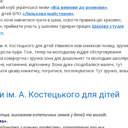
х:
ий клуб української мови
«Від вимови до розмови»
.
я дітей ВПО
«Лялькова майстерня»
.
то хоче навчитися грати в шахи, освоїти правила цієї красивої,
и, приймати участь у шахових турнірах працює
Шахова студія
».
ім. А. Костецького для дітей з’явилися нові книжкові полиці, зручн
і крісла-пуфи. Тож, тепер на молодшому відділі обслуговування
а комфортна і зручна зона для дошкільнят та молодших школяр
ня, натхнення, відпочинку. Вона дуже сподобалися малечі, тут
ти цікаву книжечку, погратися, поспілкуватися. Тут зручно, віль
и ім. А. Костецького для дітей
итців, виховання естетичних смаків у дітей та молоді.
ма».
найомство з різними професіями, літературою про них.