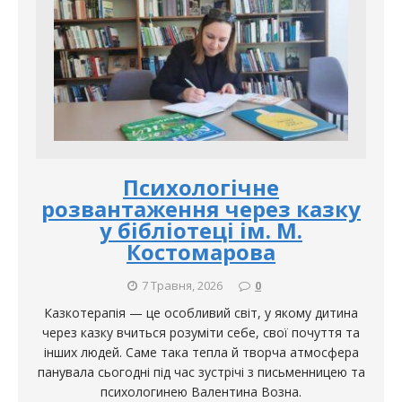
Психологічне
розвантаження через казку
у бібліотеці ім. М.
Костомарова
7 Травня, 2026
0
Казкотерапія — це особливий світ, у якому дитина
через казку вчиться розуміти себе, свої почуття та
інших людей. Саме така тепла й творча атмосфера
панувала сьогодні під час зустрічі з письменницею та
психологинею Валентина Возна.