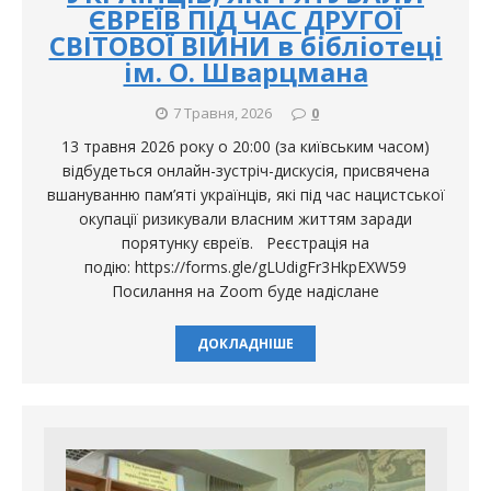
ЄВРЕЇВ ПІД ЧАС ДРУГОЇ
СВІТОВОЇ ВІЙНИ в бібліотеці
ім. О. Шварцмана
7 Травня, 2026
0
13 травня 2026 року о 20:00 (за київським часом)
відбудеться онлайн-зустріч-дискусія, присвячена
вшануванню пам’яті українців, які під час нацистської
окупації ризикували власним життям заради
порятунку євреїв. Реєстрація на
подію: https://forms.gle/gLUdigFr3HkpEXW59
Посилання на Zoom буде надіслане
ДОКЛАДНІШЕ