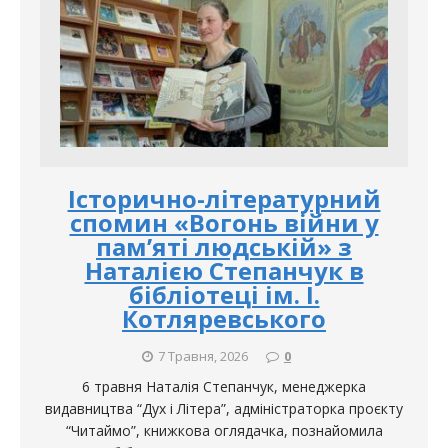
Історично-літературний
спомин «Вогонь війни у
пам’яті людській» з
Наталією Степанчук в
бібліотеці ім. І.
Котляревського
7 Травня, 2026
0
6 травня Наталія Степанчук, менеджерка
видавництва “Дух і Літера”, адміністраторка проєкту
“Читаймо”, книжкова оглядачка, познайомила