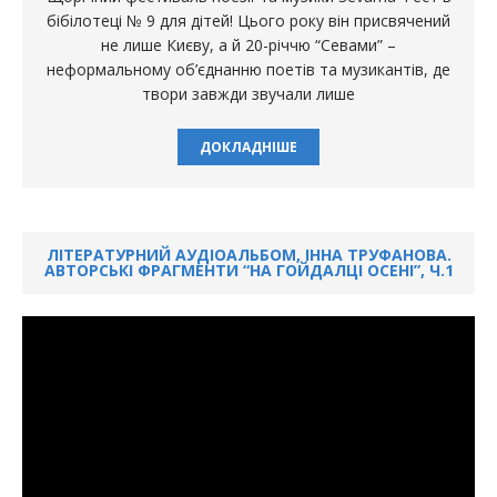
бібілотеці № 9 для дітей! Цього року він присвячений
не лише Києву, а й 20-річчю “Севами” –
неформальному об’єднанню поетів та музикантів, де
твори завжди звучали лише
ДОКЛАДНІШЕ
ЛІТЕРАТУРНИЙ АУДІОАЛЬБОМ, ІННА ТРУФАНОВА.
АВТОРСЬКІ ФРАГМЕНТИ “НА ГОЙДАЛЦІ ОСЕНІ”, Ч.1