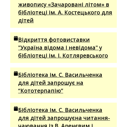
живопису «Зачаровані літом» в
бібліотеці ім. А. Костецького для
дітей
Відкриття фотовиставки
"Україна відома і невідома" у
бібліотеці ім. І. Котляревського
Бібліотека ім. С. Васильченка
для дітей запрошує на
“Кототерпапію”
Бібліотека ім. С. Васильченка
для дітей запрошуєна читання-
чаювання із В. Аренєвим і