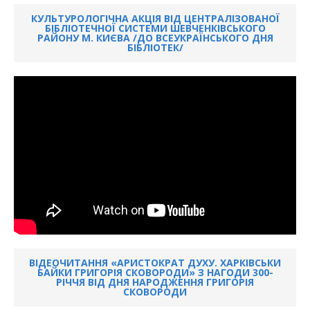
КУЛЬТУРОЛОГІЧНА АКЦІЯ ВІД ЦЕНТРАЛІЗОВАНОЇ
БІБЛІОТЕЧНОЇ СИСТЕМИ ШЕВЧЕНКІВСЬКОГО
РАЙОНУ М. КИЄВА /ДО ВСЕУКРАЇНСЬКОГО ДНЯ
БІБЛІОТЕК/
ВІДЕОЧИТАННЯ «АРИСТОКРАТ ДУХУ. ХАРКІВСЬКИ
БАЙКИ ГРИГОРІЯ СКОВОРОДИ» З НАГОДИ 300-
РІЧЧЯ ВІД ДНЯ НАРОДЖЕННЯ ГРИГОРІЯ
СКОВОРОДИ