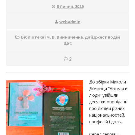
8 Липня, 2026
webadmin
Бібліотека ім. В. Винниченка
,
Дайджест подій
ЦБС
0
До збірки Миколи
Дочинця “Ангели й
люди” увійшли
десятки оповідань
про людей різних
національностей,
професій і доль.
Серед героїв –