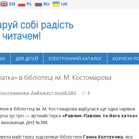
EN
PL
RU
UK
ИХ
ДЛЯ ДІТЕЙ
ЕЛЕКТРОННИЙ КАТАЛОГ
КОРИСНІ П
тка» в бібліотеці ім. М. Костомарова
. Костомарова
,
Дайджест подій ЦБС
0
ипня в бібліотеці ім. М. Костомарова відбулася ще одна чарівна
рча зустріч — артмайстерка
«Равлик-Павлик та його хатка»
 вихованців ДНЗ №388.
вела майстерку художниця бібліотеки
Ганна Колтукова
, яка