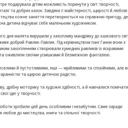
тре подарувала дітям можливість поринути у світ творчості,
тазії та добрих казок. Завдяки її майстерності, щирості й любові
тецтва кожне заняття перетворюється на справжню пригоду, де
на дитина відчуває себе маленьким художником.
го дня малята вирушили у захопливу мандрівку до казкового сві
живе добрий Равлик-Павлик. Під керівництвом пані Ганни вони з
иким захопленням створювали кумедних равликів із яскравими
 та оживляли своїми усмішками й безмежною фантазією.
елими й пустотливими, інші — мрійливими та спокійними, але вс
старанністю та щирою дитячою радістю.
у, дрібну моторику та художні здібності, а й навчалися помічати
вої ідеї у творчості.
 роботи зробили цей день особливим і незабутнім. Саме заради
я любов до мистецтва, книги та спільної творчості.