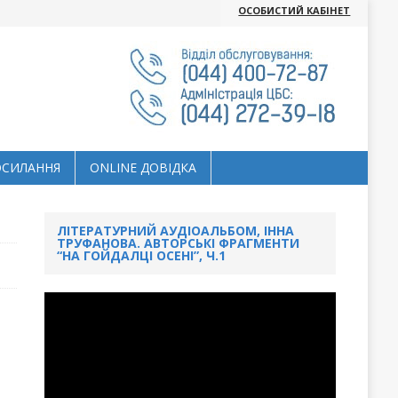
ОСОБИСТИЙ КАБІНЕТ
ОСИЛАННЯ
ОNLINE ДОВІДКА
ЛІТЕРАТУРНИЙ АУДІОАЛЬБОМ, ІННА
ТРУФАНОВА. АВТОРСЬКІ ФРАГМЕНТИ
“НА ГОЙДАЛЦІ ОСЕНІ”, Ч.1