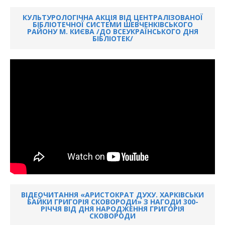
КУЛЬТУРОЛОГІЧНА АКЦІЯ ВІД ЦЕНТРАЛІЗОВАНОЇ
БІБЛІОТЕЧНОЇ СИСТЕМИ ШЕВЧЕНКІВСЬКОГО
РАЙОНУ М. КИЄВА /ДО ВСЕУКРАЇНСЬКОГО ДНЯ
БІБЛІОТЕК/
ВІДЕОЧИТАННЯ «АРИСТОКРАТ ДУХУ. ХАРКІВСЬКИ
БАЙКИ ГРИГОРІЯ СКОВОРОДИ» З НАГОДИ 300-
РІЧЧЯ ВІД ДНЯ НАРОДЖЕННЯ ГРИГОРІЯ
СКОВОРОДИ