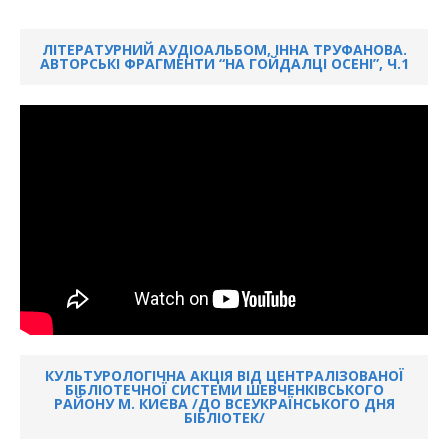
ЛІТЕРАТУРНИЙ АУДІОАЛЬБОМ, ІННА ТРУФАНОВА.
АВТОРСЬКІ ФРАГМЕНТИ “НА ГОЙДАЛЦІ ОСЕНІ”, Ч.1
КУЛЬТУРОЛОГІЧНА АКЦІЯ ВІД ЦЕНТРАЛІЗОВАНОЇ
БІБЛІОТЕЧНОЇ СИСТЕМИ ШЕВЧЕНКІВСЬКОГО
РАЙОНУ М. КИЄВА /ДО ВСЕУКРАЇНСЬКОГО ДНЯ
БІБЛІОТЕК/