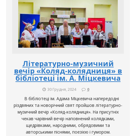
Літературно-музичний
вечір «Коляд-колядниця» в
бібліотеці ім. А. Міцкевича
30 Грудня, 2024
0
В бібліотеці ім. Адама Міцкевича напередодні
різдвяних та новорічний свят пройшов літературно-
музичний вечір «Коляд-колядниця». На присутніх
чекав чарівний вечір наповнений колядками,
щедрівками, народними, обрядовими та
авторськими піснями, поезією і гумором.