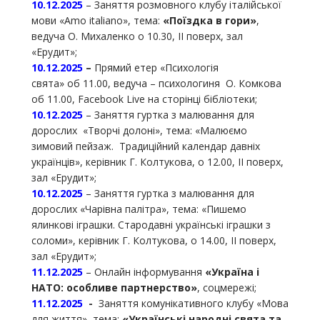
10.12.
2025
– Заняття розмовного клубу італійської
мови «Amo italiano», тема:
«Поїздка в гори»
,
ведуча О. Михаленко о 10.30, ІІ поверх, зал
«Ерудит»;
10.12.2025
–
Прямий етер «Психологія
свята» об 11.00, ведуча – психологиня О. Комкова
об 11.00, Facebook Live на сторінці бібліотеки;
10.12.2025
– Заняття гуртка з малювання для
дорослих «Творчі долоні», тема: «Малюємо
зимовий пейзаж. Традиційний календар давніх
українців», керівник Г. Колтукова, о 12.00, ІІ поверх,
зал «Ерудит»;
10.12.2025
– Заняття гуртка з малювання для
дорослих «Чарівна палітра», тема: «Пишемо
ялинкові іграшки. Стародавні українські іграшки з
соломи», керівник Г. Колтукова, о 14.00, ІІ поверх,
зал «Ерудит»;
11.12.
2025
– Онлайн інформування
«Україна і
НАТО: особливе партнерство»
, соцмережі;
11.12.2025
-
Заняття комунікативного клубу «Мова
для життя», тема:
«Українські народні свята та