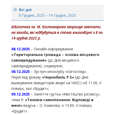
Всі дні
8 Грудня, 2025
–
14 Грудня, 2025
Бібліотека ім. М. Костомарова запрошує завітати
на заходи, які відбудуться в стінах книгозбірні з
8
по
14
грудня
2025
р.
08.12.
2025
– Онлайн-інформування
«Територіальна громада – основа місцевого
самоврядування»
(до Дня місцевого
самоврядування), соцмережі;
08.12.
2025
– Зустріч кіноклубу «Світогляд».
Перегляд фільму
«Чорнобиль P.S»
(до Дня
вшанування ліквідаторів аварії на ЧАЕС) об 11.00, ІІ
поверх, зал «Ерудит»;
09.12
.
2025
– Заняття гуртка «Мистецтво релаксу»,
тема 9:
«Техніки самопізнання. Відповіді в
мені»
ведуча – О. Комкова, о 13.00, ІІ поверх,
«Ерудит»;