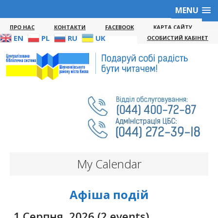
MENU
ПРО НАС
КОНТАКТИ
FACEBOOK
КАРТА САЙТУ
EN
PL
RU
UK
ОСОБИСТИЙ КАБІНЕТ
My Calendar
Афіша подій
1 Серпня, 2026
(2 events)