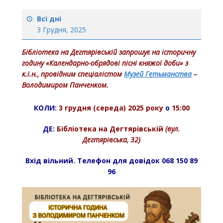
Всі дні
3 Грудня, 2025
Бібліотека на Дегтярівській запрошує на історичну
годину
«Календарно-обрядові пісні княжої доби
»
з
к.і.н., провідним спеціалістом
Музей Гетьманства
–
Володимиром Панченком.
КОЛИ:
3 грудня (середа) 2025 року
о
15:00
ДЕ:
Бібліотека на Дегтярівській
(вул.
Дегтярівська, 32)
Вхід вільний. Телефон для довідок 068 150 89
96