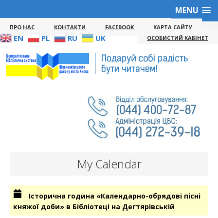
MENU
ПРО НАС
КОНТАКТИ
FACEBOOK
КАРТА САЙТУ
EN
PL
RU
UK
ОСОБИСТИЙ КАБІНЕТ
My Calendar
Історична година «Календарно-обрядові пісні
княжої доби» в Бібліотеці на Дегтярівській