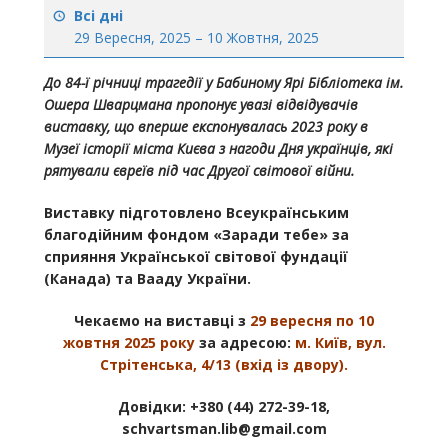
Всі дні
29 Вересня, 2025
–
10 Жовтня, 2025
До 84-ї річниці трагедії у Бабиному Ярі Бібліотека ім.
Ошера Шварцмана пропонує увазі відвідувачів
виставку, що вперше експонувалась 2023 року в
Музеї історії міста Києва з нагоди Дня українців, які
рятували євреїв під час Другої світової війни.
Виставку підготовлено Всеукраїнським
благодійним фондом «Заради тебе» за
сприяння Української світової фундації
(Канада) та Вааду України.
Чекаємо на виставці з
29 вересня по 10
жовтня 2025 року
за адресою:
м. Київ, вул.
Стрітенська, 4/13 (вхід із двору).
Довідки: +380 (44) 272-39-18,
schvartsman.lib@gmail.com