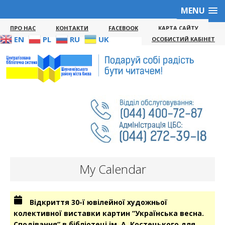
MENU
ПРО НАС
КОНТАКТИ
FACEBOOK
КАРТА САЙТУ
EN
PL
RU
UK
ОСОБИСТИЙ КАБІНЕТ
My Calendar
Відкриття 30-ї ювілейної художньої
колективної виставки картин “Українська весна.
Сподівання” в бібліотеці ім. А. Костецького для