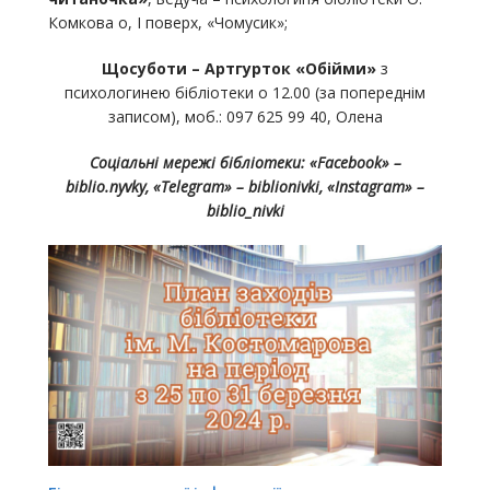
Комкова о, І поверх, «Чомусик»;
Щосуботи – Артгурток «Обійми»
з
психологинею бібліотеки о 12.00 (за попереднім
записом), моб.: 097 625 99 40, Олена
Соціальні мережі бібліотеки: «Facebook» –
biblio.nyvky, «Telegram» – biblionivki, «Instagram» –
biblio_nivkі