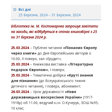
Всі дні
25 Березня, 2024
–
31 Березня, 2024
Бібліотека ім. М. Костомарова запрошує завітати
на заходи, які відбудуться в стінах книгозбірні з
25
по 31
березня 2024
р.
25.03.2024
– Публічні читання
«Пізнаємо Європу
через книги»
до Дня Європейських авторів о
10.00, ІІ поверх, зал «Ерудит»;
25.03.2024
– Книжкова виставка «
Літературна
подорож Європою»
, І поверх;
25.03.2024
– Тематична добірка
«Круті знання
для пізнання»
(до Всеукраїнського тижня
дитячого читання), І поверх, абонемент;
26.03.2024
– Урок державності
«Нове
державницьке воскресіння України»
(1917-
1918р) об 11.00, ведучий к.і.н. О.Кучерук, ЗОШ №95,
10 клас;