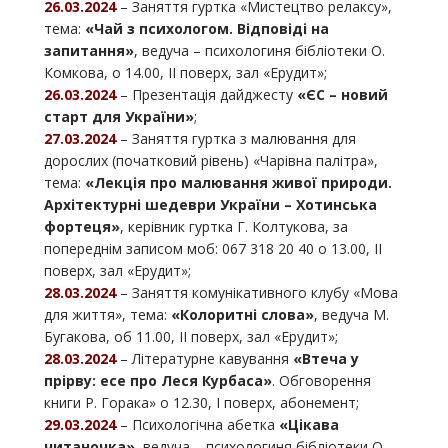
26.03.2024
– Заняття гуртка «Мистецтво релаксу»,
тема:
«Чай з психологом. Відповіді на
запитання»
, ведуча – психологиня бібліотеки О.
Комкова, о 14.00, ІІ поверх, зал «Ерудит»;
26.03.2024
– Презентація дайджесту
«ЄС – новий
старт для України»
;
27.03.2024
– Заняття гуртка з малювання для
дорослих (початковий рівень) «Чарівна палітра»,
тема:
«Лекція про малювання живої природи.
Архітектурні шедеври України – Хотинська
фортеця»
, керівник гуртка Г. Колтукова, за
попереднім записом моб: 067 318 20 40 о 13.00, ІІ
поверх, зал «Ерудит»;
28.03.2024
– Заняття комунікативного клубу «Мова
для життя», тема:
«Колоритні слова»
, ведуча М.
Бугакова, об 11.00, ІІ поверх, зал «Ерудит»;
28.03.2024
– Літературне кавування
«Втеча у
прірву: есе про Леся Курбаса»
. Обговорення
книги Р. Горака» о 12.30, І поверх, абонемент;
29.03.2024
– Психологічна абетка
«Цікава
читаночка»
, ведуча – психологиня бібліотеки О.