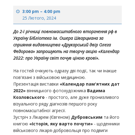
3:00 pm
–
4:00 pm
25 Лютого, 2024
До 2-ї річниці повномасштабного вторгнення рф в
Україну Бібліотека ім. Ошера Шварцмана за
сприяння видавництва «Друкарський двір Олега
Федорова» запрошують на творчу акцію «Календар
2022: про Україну світ почув ціною крові».
На гостей очікують одразу дві події, так чи інакше
пов'язані з військовою медициною.
Презентація виставки
«Календар пам'ятних дат
2022»
вінницького фотохудожника
Вадима
Козловського
- простого, але дуже пронизливого
візуального ряду діагнозів першого року
повномасштабної агресії.
Зустріч з Лікарем (Євгеном)
Дубровським
та його
книгою
«Історія, яку варто почути»
- щоденники
військового лікаря-добровольця про подвиги