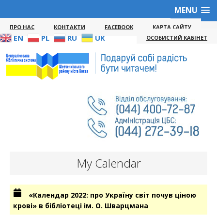
MENU
ПРО НАС
КОНТАКТИ
FACEBOOK
КАРТА САЙТУ
EN
PL
RU
UK
ОСОБИСТИЙ КАБІНЕТ
My Calendar
«Календар 2022: про Україну світ почув ціною
крові» в бібліотеці ім. О. Шварцмана