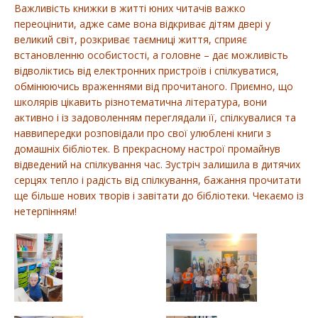
Важливість книжки в житті юних читачів важко
переоцінити, адже саме вона відкриває дітям двері у
великий світ, розкриває таємниці життя, сприяє
встановленню особистості, а головне – дає можливість
відволіктись від електронних пристроїв і спілкуватися,
обмінюючись враженнями від прочитаного. Приємно, що
школярів цікавить різнотематична література, вони
активно і із задоволенням переглядали її, спілкувалися та
наввипередки розповідали про свої улюблені книги з
домашніх бібліотек. В прекрасному настрої промайнув
відведений на спілкування час. Зустріч залишила в дитячих
серцях тепло і радість від спілкування, бажання прочитати
ще більше нових творів і завітати до бібліотеки. Чекаємо із
нетерпінням!