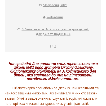
5 Вересня, 2025
webadmin
Бібліотека ім. А. Костецького для дітей
,
Дайджест подій ЦБС
0
Напередодні Дня читання книг, третьокласники
школи №82 радо зустріли Оксану Олексіївну,
бібліотекарку б
ібліотеки ім. А.Костецького для
дітей
, яка завітала до них на літературні
посиденьки «Магія читання».
Бібліотекарка познайомила дітей із найцікавішими та
найяскравішими книжками, які викликали у них справжній
захват. Учні із задоволенням слухали історії, які оживали
на сторінках книжок і занурювались у світ фантазій.