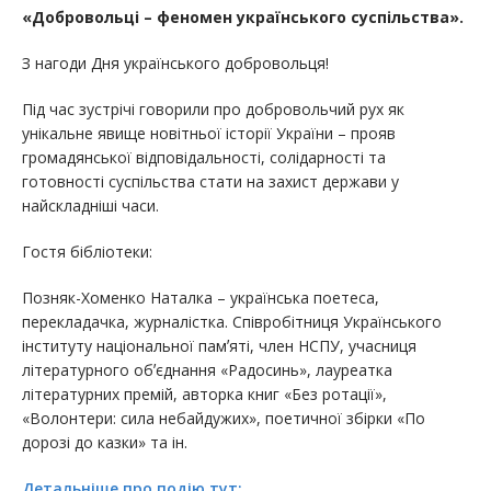
«Добровольці – феномен українського суспільства».
З нагоди Дня українського добровольця!
Під час зустрічі говорили про добровольчий рух як
унікальне явище новітньої історії України – прояв
громадянської відповідальності, солідарності та
готовності суспільства стати на захист держави у
найскладніші часи.
Гостя бібліотеки:
Позняк-Хоменко Наталка – українська поетеса,
перекладачка, журналістка. Співробітниця Українського
інституту національної памʼяті, член НСПУ, учасниця
літературного обʼєднання «Радосинь», лауреатка
літературних премій, авторка книг «Без ротації»,
«Волонтери: сила небайдужих», поетичної збірки «По
дорозі до казки» та ін.
Детальніше про подію тут: