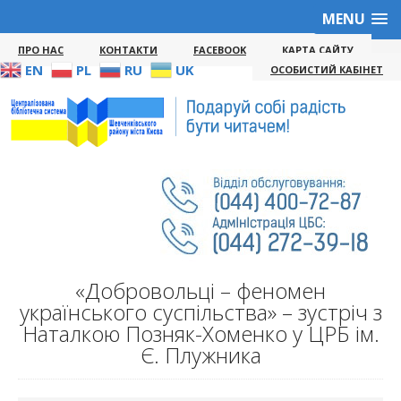
MENU
ПРО НАС
КОНТАКТИ
FACEBOOK
КАРТА САЙТУ
EN
PL
RU
UK
ОСОБИСТИЙ КАБІНЕТ
«Добровольці – феномен
українського суспільства» – зустріч з
Наталкою Позняк-Хоменко у ЦРБ ім.
Є. Плужника