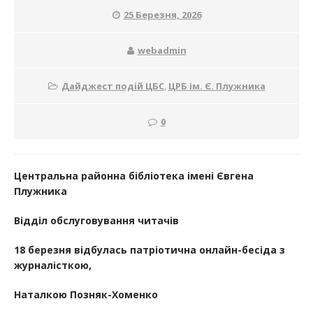
25 Березня, 2026
webadmin
Дайджест подій ЦБС
,
ЦРБ ім. Є. Плужника
0
Центральна районна бібліотека імені Євгена
Плужника
Відділ обслуговування читачів
18 березня відбулась патріотична онлайн-бесіда з
журналісткою,
Наталкою Позняк-Хоменко