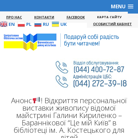
MENU
ПРО НАС
КОНТАКТИ
FACEBOOK
КАРТА САЙТУ
EN
PL
RU
UK
ОСОБИСТИЙ КАБІНЕТ
Анонс
! Відкриття персональної
виставки живопису відомої
майстрині Галини Кириленко –
Бараннікової “Це мій Київ” в
бібліотеці ім. А. Костецького для
дітей