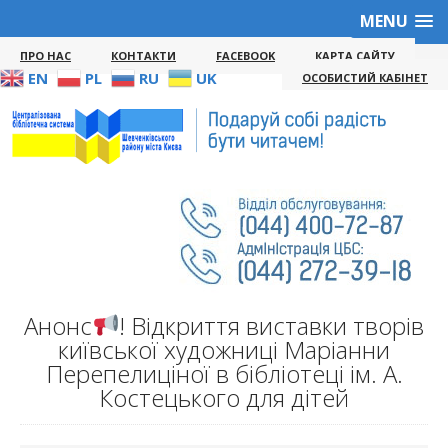
MENU
ПРО НАС
КОНТАКТИ
FACEBOOK
КАРТА САЙТУ
EN
PL
RU
UK
ОСОБИСТИЙ КАБІНЕТ
Анонс
! Відкриття виставки творів
київської художниці Маріанни
Перепелиціної в бібліотеці ім. А.
Костецького для дітей