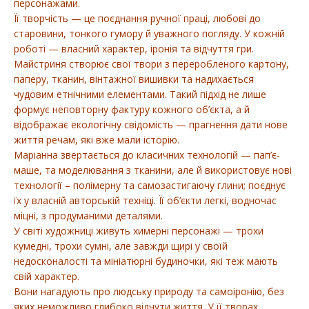
персонажами.
Її творчість — це поєднання ручної праці, любові до
старовини, тонкого гумору й уважного погляду. У кожній
роботі — власний характер, іронія та відчуття гри.
Майстриня створює свої твори з переробленого картону,
паперу, тканин, вінтажної вишивки та надихається
чудовим етнічними елементами. Такий підхід не лише
формує неповторну фактуру кожного об’єкта, а й
відображає екологічну свідомість — прагнення дати нове
життя речам, які вже мали історію.
Маріанна звертається до класичних технологій — пап’є-
маше, та моделювання з тканини, але й використовує нові
технології – полімерну та самозастигаючу глини; поєднує
їх у власній авторській техніці. Її об’єкти легкі, водночас
міцні, з продуманими деталями.
У світі художниці живуть химерні персонажі — трохи
кумедні, трохи сумні, але завжди щирі у своїй
недосконалості та мініатюрні будиночки, які теж мають
свій характер.
Вони нагадують про людську природу та самоіронію, без
яких неможливо глибоко відчути життя. У її творах