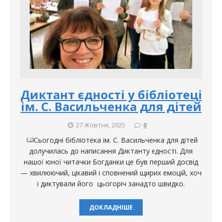
Диктант єдності у бібліотеці
ім. С. Васильченка для дітей
27 Жовтня, 2025
0
Сьогодні бібліотека ім. С. Васильченка для дітей
долучилась до написання Диктанту єдності. Для
нашої юної читачки Богданки це був перший досвід
— хвилюючий, цікавий і сповнений щирих емоцій, хоч
і диктували його цьогоріч занадто швидко.
ДОКЛАДНІШЕ