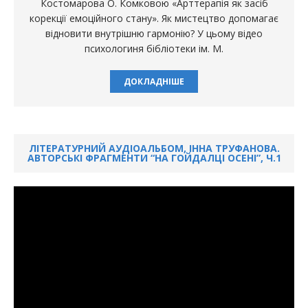
Костомарова О. Комковою «Арттерапія як засіб
корекції емоційного стану». Як мистецтво допомагає
відновити внутрішню гармонію? У цьому відео
психологиня бібліотеки ім. М.
ДОКЛАДНІШЕ
ЛІТЕРАТУРНИЙ АУДІОАЛЬБОМ, ІННА ТРУФАНОВА.
АВТОРСЬКІ ФРАГМЕНТИ “НА ГОЙДАЛЦІ ОСЕНІ”, Ч.1