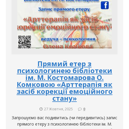
Прямий етер з
психологинею бібліотеки
ім. М. Костомарова О.
Комковою «Арттерапія як
засіб корекції емоційного
стану»
27 Жовтня, 2025
0
Запрошуємо вас подивитись (чи передивитись) запис
прямого етеру з психологинею бібліотеки ім. М.