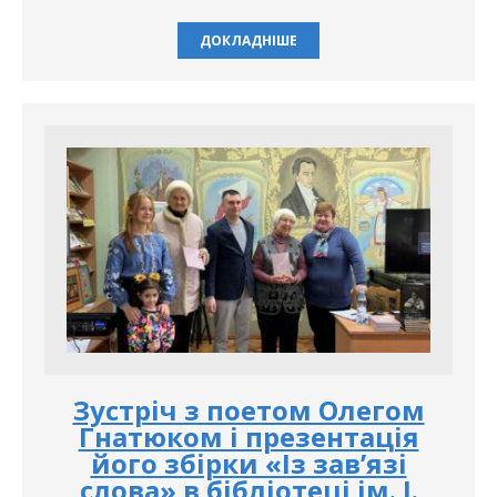
ДОКЛАДНІШЕ
Зустріч з поетом Олегом
Гнатюком і презентація
його збірки «Із зав’язі
слова» в бібліотеці ім. І.