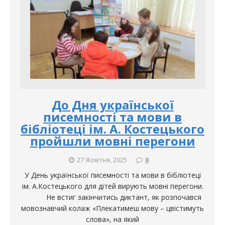
До Дня української
писемності та мови в
бібліотеці ім. А. Костецького
пройшли мовні перегони
27 Жовтня, 2025
0
У День української писемності та мови в бібліотеці
ім. А.Костецького для дітей вирують мовні перегони.
Не встиг закінчитись диктант, як розпочався
мовознавчий колаж «Плекатимеш мову – цвістимуть
слова», на який