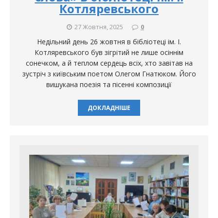
Котляревського
27 Жовтня, 2025
0
Недільний день 26 жовтня в бібліотеці ім. І.
Котляревського був зігрітий не лише осіннім
сонечком, а й теплом сердець всіх, хто завітав на
зустріч з київським поетом Олегом Гнатюком. Його
вишукана поезія та пісенні композиції
ДОКЛАДНІШЕ