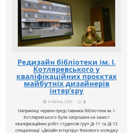
Редизайн бібліотеки ім. І.
Котляревського у
кваліфікаційних проєктах
майбутніх дизайнерів
інтер’єру
4 Липня, 2025
0
Наприкінці червня представники бібліотеки ім. І.
Котляревського були запрошені на захист
кваліфікаційних робіт студентів груп Ді-11 та Ді-12
спеціалізації «Дизайн інтер’єру» Фахового коледжу