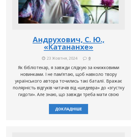
Андрухович, С. Ю.,
«Катананхе»
23 Жовтня, 2024
0
Як бібліотекар, я завжди слідкую за книжковими
новинками. І не пам’ятаю, щоб навколо твору
українського автора точились такі баталії. Вражає
полярність відгуків читачів від «шедевра» до «згустку
гидоти». Але знаю, що завжди треба мати свою
ДОКЛАДНІШЕ