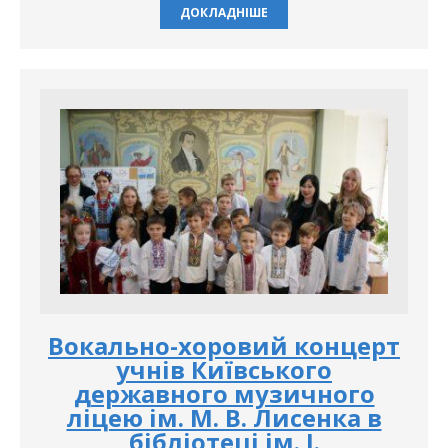
ДОКЛАДНІШЕ
Вокально-хоровий концерт
учнів Київського
державного музичного
ліцею ім. М. В. Лисенка в
бібліотеці ім. І.