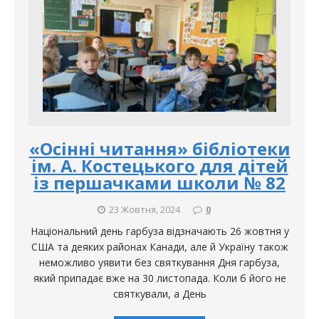
«Осінні читання» бібліотеки
ім. А. Костецького для дітей
із першачками школи № 82
23 Жовтня, 2024
0
Національний день гарбуза відзначають 26 жовтня у
США та деяких районах Канади, але й Україну також
неможливо уявити без святкування Дня гарбуза,
який припадає вже на 30 листопада. Коли б його не
святкували, а День