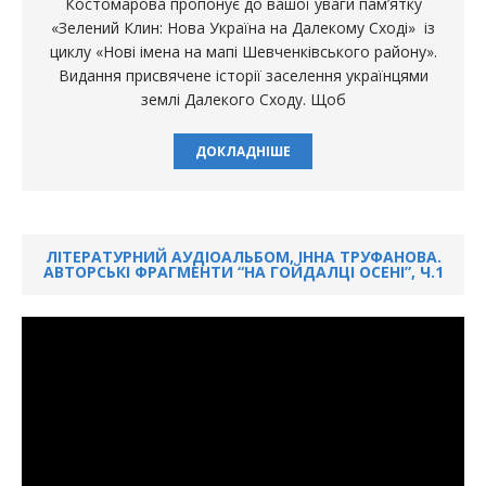
Костомарова пропонує до вашої уваги пам’ятку
«Зелений Клин: Нова Україна на Далекому Сході» із
циклу «Нові імена на мапі Шевченківського району».
Видання присвячене історії заселення українцями
землі Далекого Сходу. Щоб
ДОКЛАДНІШЕ
ЛІТЕРАТУРНИЙ АУДІОАЛЬБОМ, ІННА ТРУФАНОВА.
АВТОРСЬКІ ФРАГМЕНТИ “НА ГОЙДАЛЦІ ОСЕНІ”, Ч.1