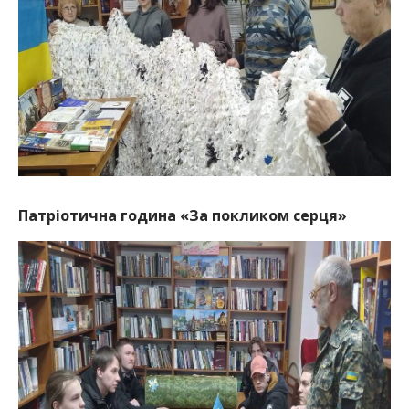
Патріотична година «За покликом серця»