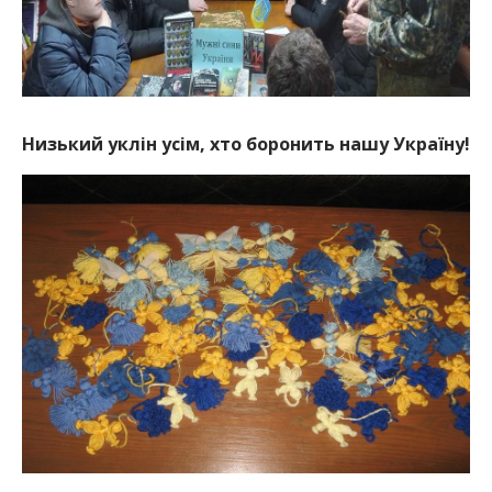
Низький уклін усім, хто боронить нашу Україну!