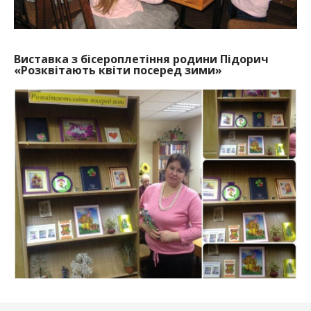
Виставка з бісероплетіння родини Підорич
«Розквітають квіти посеред зими»