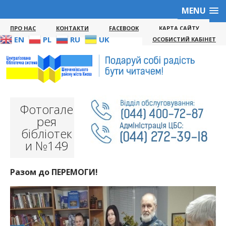
MENU
ПРО НАС
КОНТАКТИ
FACEBOOK
КАРТА САЙТУ
EN
PL
RU
UK
ОСОБИСТИЙ КАБІНЕТ
Фотогале
рея
бібліотек
и №149
Разом до ПЕРЕМОГИ!