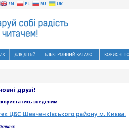
EN
PL
RU
UK
ИХ
ДЛЯ ДІТЕЙ
ЕЛЕКТРОННИЙ КАТАЛОГ
КОРИСНІ П
овні друзі!
скористатись зведеним
ек ЦБС Шевченківського району м. Києва.
йснити: