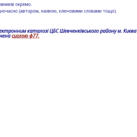
вників окремо.
ночасно (автором, назвою, ключовими словами тощо).
лектронним каталозі ЦБС Шевченківського району
м. Києва
чена
сиглою ф77.