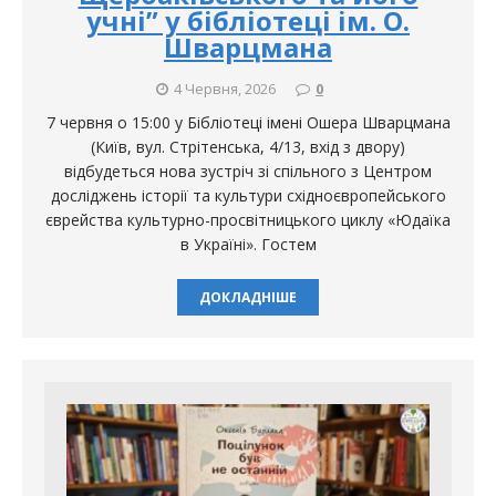
учні” у бібліотеці ім. О.
Шварцмана
4 Червня, 2026
0
7 червня о 15:00 у Бібліотеці імені Ошера Шварцмана
(Київ, вул. Стрітенська, 4/13, вхід з двору)
відбудеться нова зустріч зі спільного з Центром
досліджень історії та культури східноєвропейського
єврейства культурно-просвітницького циклу «Юдаїка
в Україні». Гостем
ДОКЛАДНІШЕ