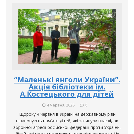
“Маленькі янголи України”.
Акція бібліотеки ім.
А.Костецького для дітей
4 Червня, 2026
0
Щороку 4 червня в Україні на державному рівні
вшановують пам’ять дітей, які загинули внаслідок
збройної агресії російської федерації проти України.
Дітей, які ніколи не зможуть вже піти до школи. Не