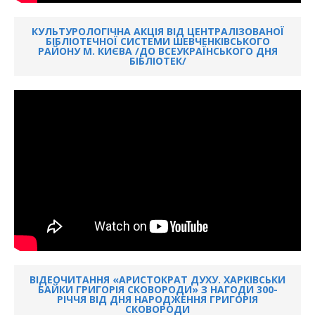
КУЛЬТУРОЛОГІЧНА АКЦІЯ ВІД ЦЕНТРАЛІЗОВАНОЇ
БІБЛІОТЕЧНОЇ СИСТЕМИ ШЕВЧЕНКІВСЬКОГО
РАЙОНУ М. КИЄВА /ДО ВСЕУКРАЇНСЬКОГО ДНЯ
БІБЛІОТЕК/
ВІДЕОЧИТАННЯ «АРИСТОКРАТ ДУХУ. ХАРКІВСЬКИ
БАЙКИ ГРИГОРІЯ СКОВОРОДИ» З НАГОДИ 300-
РІЧЧЯ ВІД ДНЯ НАРОДЖЕННЯ ГРИГОРІЯ
СКОВОРОДИ