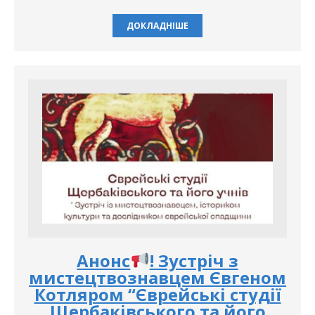
ДОКЛАДНІШЕ
Анонс
! Зустріч з
мистецтвознавцем Євгеном
Котляром “Єврейські студії
Щербаківського та його