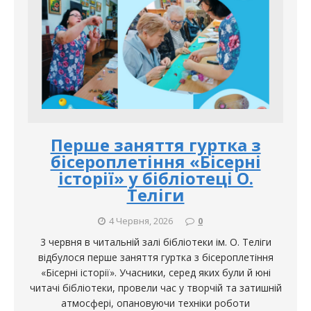
Перше заняття гуртка з
бісероплетіння «Бісерні
історії» у бібліотеці О.
Теліги
4 Червня, 2026
0
3 червня в читальній залі бібліотеки ім. О. Теліги
відбулося перше заняття гуртка з бісероплетіння
«Бісерні історії». Учасники, серед яких були й юні
читачі бібліотеки, провели час у творчій та затишній
атмосфері, опановуючи техніки роботи