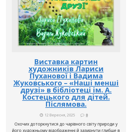
Виставка картин
художників Лариси
Пуханової і Вадима
Жуковського – «Наші менші
друзі» в бібліотеці ім. А.
Костецького для дітей.
Післямова.
12 Вересня, 2025
0
Охочих доторкнутися до чарівного світу природи у
його художньому відображенні й зазирнути глибше в