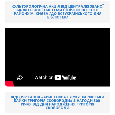
КУЛЬТУРОЛОГІЧНА АКЦІЯ ВІД ЦЕНТРАЛІЗОВАНОЇ
БІБЛІОТЕЧНОЇ СИСТЕМИ ШЕВЧЕНКІВСЬКОГО
РАЙОНУ М. КИЄВА /ДО ВСЕУКРАЇНСЬКОГО ДНЯ
БІБЛІОТЕК/
ВІДЕОЧИТАННЯ «АРИСТОКРАТ ДУХУ. ХАРКІВСЬКИ
БАЙКИ ГРИГОРІЯ СКОВОРОДИ» З НАГОДИ 300-
РІЧЧЯ ВІД ДНЯ НАРОДЖЕННЯ ГРИГОРІЯ
СКОВОРОДИ