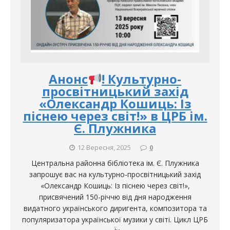
Анонс
! Культурно-
просвітницький захід
«Олександр Кошиць: Із
піснею через світ!» в ЦРБ ім.
Є. Плужника
12 Вересня, 2025
0
Центральна районна бібліотека ім. Є. Плужника
запрошує вас на культурно-просвітницький захід
«Олександр Кошиць: Із піснею через світ!»,
присвячений 150-річчю від дня народження
видатного українського диригента, композитора та
популяризатора української музики у світі. Цикл ЦРБ