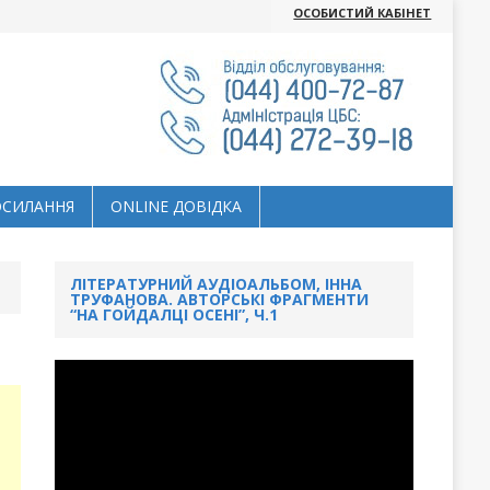
ОСОБИСТИЙ КАБІНЕТ
ОСИЛАННЯ
ОNLINE ДОВІДКА
ЛІТЕРАТУРНИЙ АУДІОАЛЬБОМ, ІННА
ТРУФАНОВА. АВТОРСЬКІ ФРАГМЕНТИ
“НА ГОЙДАЛЦІ ОСЕНІ”, Ч.1