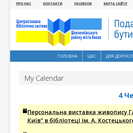
ПРО НАС
КОНТАКТИ
FACEBOOK
КАРТА САЙТУ
ГОЛОВНА
ЦБС
ДЛЯ ДОРОСЛ
My Calendar
4 Ч
Персональна виставка живопису Г
Київ" в бібліотеці ім. А. Костецько