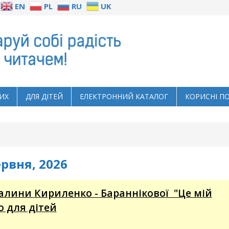
EN
PL
RU
UK
ИХ
ДЛЯ ДІТЕЙ
ЕЛЕКТРОННИЙ КАТАЛОГ
КОРИСНІ П
ервня, 2026
алини Кириленко - Бараннікової "Це мій
го для дітей