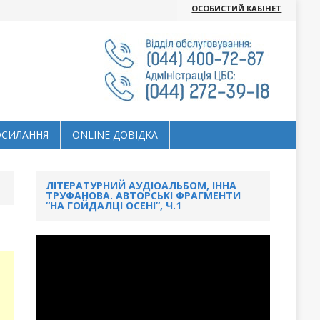
ОСОБИСТИЙ КАБІНЕТ
ОСИЛАННЯ
ОNLINE ДОВІДКА
ЛІТЕРАТУРНИЙ АУДІОАЛЬБОМ, ІННА
ТРУФАНОВА. АВТОРСЬКІ ФРАГМЕНТИ
“НА ГОЙДАЛЦІ ОСЕНІ”, Ч.1