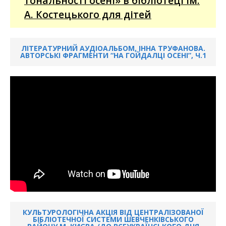
тональності осені» в бібліотеці ім.
А. Костецького для дітей
ЛІТЕРАТУРНИЙ АУДІОАЛЬБОМ, ІННА ТРУФАНОВА.
АВТОРСЬКІ ФРАГМЕНТИ “НА ГОЙДАЛЦІ ОСЕНІ”, Ч.1
КУЛЬТУРОЛОГІЧНА АКЦІЯ ВІД ЦЕНТРАЛІЗОВАНОЇ
БІБЛІОТЕЧНОЇ СИСТЕМИ ШЕВЧЕНКІВСЬКОГО