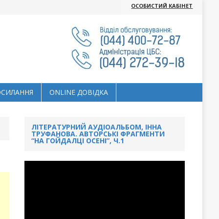
ОСОБИСТИЙ КАБІНЕТ
ОСИЛАННЯ
ОNLINE ДОВІДКА
ЛІТЕРАТУРНИЙ АУДІОАЛЬБОМ, ІННА
ТРУФАНОВА. АВТОРСЬКІ ФРАГМЕНТИ
“НА ГОЙДАЛЦІ ОСЕНІ”, Ч.1