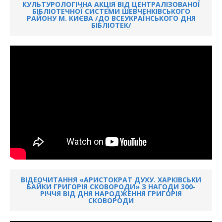
КУЛЬТУРОЛОГІЧНА АКЦІЯ ВІД ЦЕНТРАЛІЗОВАНОЇ
БІБЛІОТЕЧНОЇ СИСТЕМИ ШЕВЧЕНКІВСЬКОГО
РАЙОНУ М. КИЄВА /ДО ВСЕУКРАЇНСЬКОГО ДНЯ
БІБЛІОТЕК/
ВІДЕОЧИТАННЯ «АРИСТОКРАТ ДУХУ. ХАРКІВСЬКИ
БАЙКИ ГРИГОРІЯ СКОВОРОДИ» З НАГОДИ 300-
РІЧЧЯ ВІД ДНЯ НАРОДЖЕННЯ ГРИГОРІЯ
СКОВОРОДИ